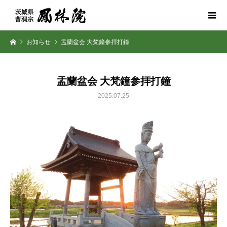
お知らせ
盂蘭盆会 大梵鐘参拝打鐘
盂蘭盆会 大梵鐘参拝打鐘
2025.07.25