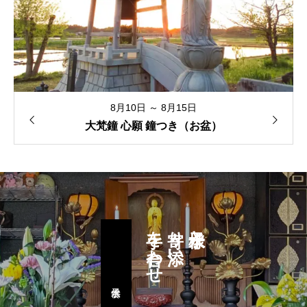
8月10日 ～ 8月15日
大梵鐘 心願 鐘つき（お盆）
手を合わせ
寄り添い
水子様と