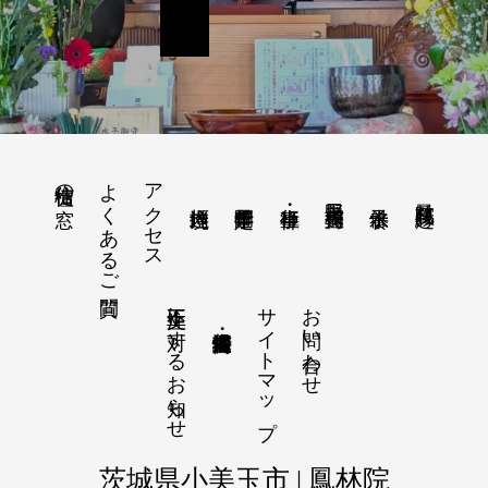
よくあるご質問
アクセス
檀信徒の窓
美野里 豊川稲荷
鳳林院 縁起
不正注文に対するお知らせ
サイトマップ
お問い合わせ
茨城県小美玉市 | 鳳林院