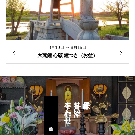
8月10日 ～ 8月15日
大梵鐘 心願 鐘つき（お盆）
手を合わせ
寄り添い
水子様と