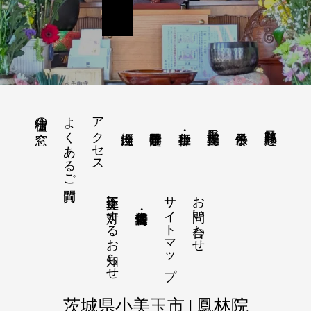
よくあるご質問
アクセス
檀信徒の窓
美野里 豊川稲荷
鳳林院 縁起
不正注文に対するお知らせ
サイトマップ
お問い合わせ
茨城県小美玉市 | 鳳林院