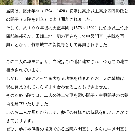
当院は、応永年間（1394～1428）初期に高原城主高原四郎影政公
の開基（寺院を創立）により開創されました。
そして、約１００年後の天正年間（1573～1592）に竹原城主竹原
四郎義邦公が、田畑土地一切の寄進をして中興開基（寺院を再
興）となり、竹原城主の菩提寺として再興されました。
この二人の城主により、当院はこの地に建立され、今もこの地で
相承されています。
しかし、当院にとって多大なる功徳を積まれたお二人の墓地は、
現在発見されておらず手を合わせることもできません。
そのため当院では、二人の浄土安寧を願い開基・中興開基の供養
塔を建立いたしました。
このお二人が居たからこそ、参拝の皆様との仏縁を結ぶことがで
きております。
ぜひ、参拝や供養の場所である当院を開基し、さらに中興開基し