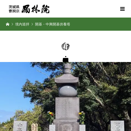
境内巡拝
開基・中興開基供養塔