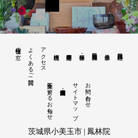
よくあるご質問
アクセス
檀信徒の窓
美野里 豊川稲荷
鳳林院 縁起
不正注文に対するお知らせ
サイトマップ
お問い合わせ
茨城県小美玉市 | 鳳林院